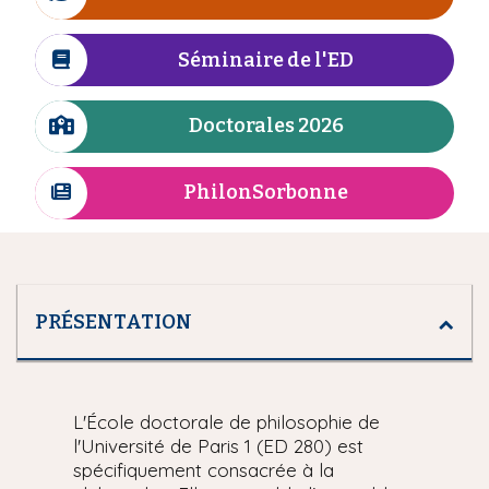
I
n
i
c
e
p
ô
Séminaire de l'ED
I
a
n
c
l
e
ô
Doctorales 2026
I
n
c
e
ô
PhilonSorbonne
I
n
c
e
ô
n
e
PRÉSENTATION
L'École doctorale de philosophie de
l'Université de Paris 1 (ED 280) est
spécifiquement consacrée à la