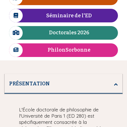
I
n
i
c
e
p
ô
Séminaire de l'ED
I
a
n
c
l
e
ô
Doctorales 2026
I
n
c
e
ô
PhilonSorbonne
I
n
c
e
ô
n
e
PRÉSENTATION
L'École doctorale de philosophie de
l'Université de Paris 1 (ED 280) est
spécifiquement consacrée à la