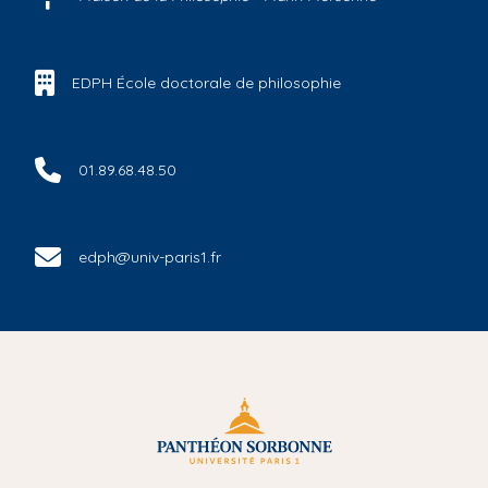
EDPH École doctorale de philosophie
01.89.68.48.50
edph@univ-paris1.fr