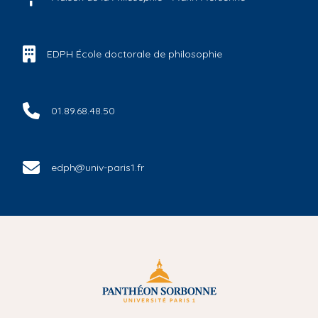
EDPH École doctorale de philosophie
01.89.68.48.50
edph@univ-paris1.fr