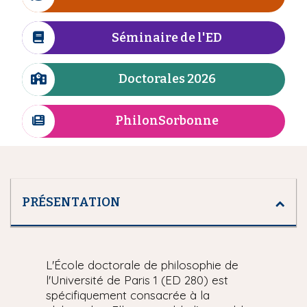
I
n
i
c
e
p
ô
Séminaire de l'ED
I
a
n
c
l
e
ô
Doctorales 2026
I
n
c
e
ô
PhilonSorbonne
I
n
c
e
ô
n
e
PRÉSENTATION
L'École doctorale de philosophie de
l'Université de Paris 1 (ED 280) est
spécifiquement consacrée à la