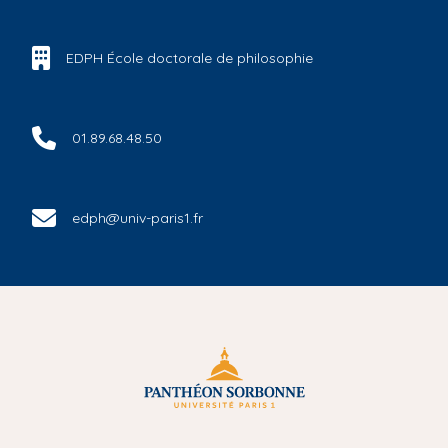
EDPH École doctorale de philosophie
01.89.68.48.50
edph@univ-paris1.fr