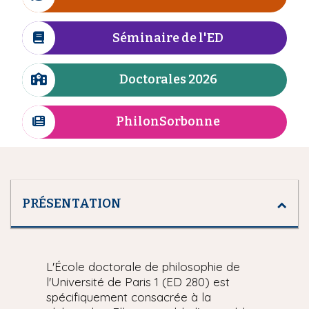
I
n
i
c
e
p
ô
Séminaire de l'ED
I
a
n
c
l
e
ô
Doctorales 2026
I
n
c
e
ô
PhilonSorbonne
I
n
c
e
ô
n
e
PRÉSENTATION
L'École doctorale de philosophie de
l'Université de Paris 1 (ED 280) est
spécifiquement consacrée à la